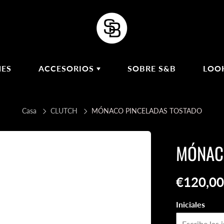
NES
ACCESORIOS
SOBRE S&B
LOO
ASAS
Casa
CLUTCH
MÓNACO PINCELADAS TOSTADO
PAÑUELOS DE
SEDA
COLLARES
MÓNAC
A
€120,00
Iniciales