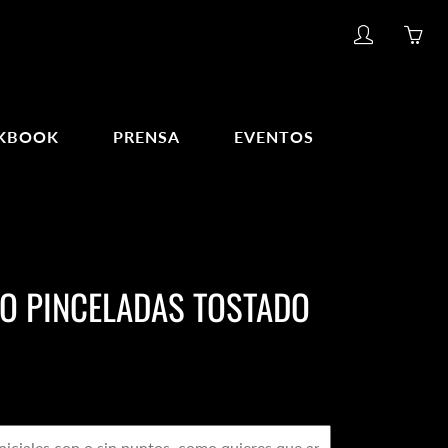
My
Yo
account
ha
0
ite
KBOOK
PRENSA
EVENTOS
in
yo
car
O PINCELADAS TOSTADO