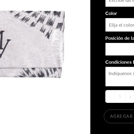
Color
Posición de la
Condiciones 
-
+
AGREGAR 