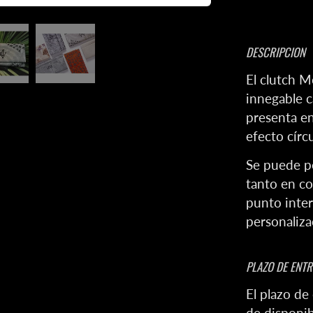
DESCRIPCION
El clutch M
innegable c
presenta en
efecto círcu
Se puede pe
tanto en co
punto inte
personaliza
PLAZO DE ENT
El plazo de
de disponib