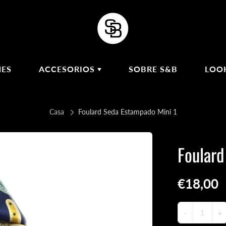
NES
ACCESORIOS
SOBRE S&B
LOO
ASAS
Casa
Foulard Seda Estampado Mini 1
PAÑUELOS DE
SEDA
COLLARES
Foulard
A
€18,00
-
+