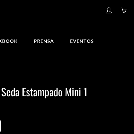
My
Yo
account
ha
0
ite
KBOOK
PRENSA
EVENTOS
in
yo
car
 Seda Estampado Mini 1