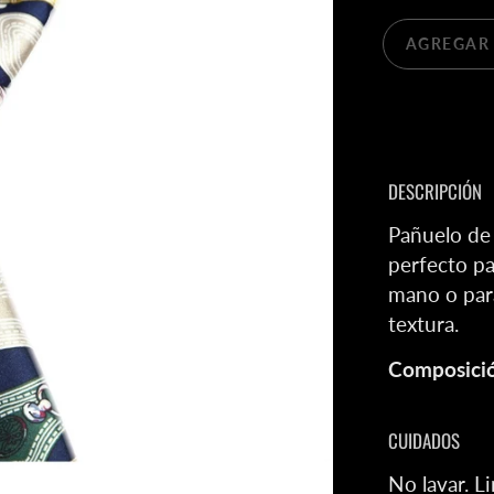
AGREGAR 
DESCRIPCIÓN
Pañuelo de
perfecto p
mano o para
textura.
Composici
CUIDADOS
No lavar. L